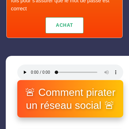
fois pour s'assurer que le mot de passe est
correct
ACHAT
🚨 Comment pirater
un réseau social 🚨