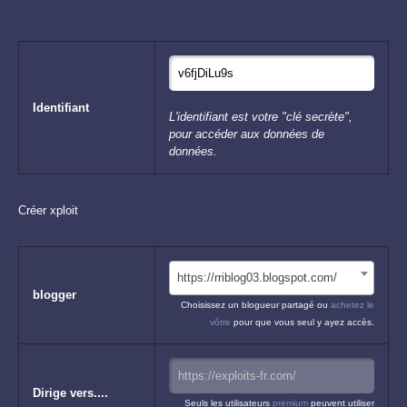
Identifiant
L'identifiant est votre "clé secrète",
pour accéder aux données de
données.
Créer xploit
https://rriblog03.blogspot.com/
blogger
Choisissez un blogueur partagé ou
achetez le
vôtre
pour que vous seul y ayez accès.
Dirige vers....
Seuls les utilisateurs
premium
peuvent utiliser