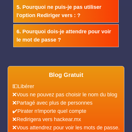
5. Pourquoi ne puis-je pas utiliser
l'option Rediriger vers : ?
6. Pourquoi dois-je attendre pour voir
le mot de passe ?
Blog Gratuit
💵Libérer
❌Vous ne pouvez pas choisir le nom du blog
❌Partagé avec plus de personnes
✔️Pirater n'importe quel compte
❌Redirigera vers hackear.mx
❌Vous attendrez pour voir les mots de passe.